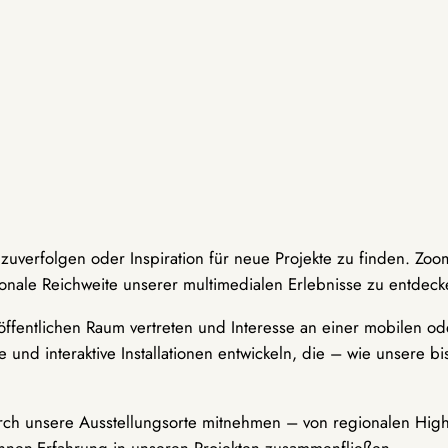
hzuverfolgen oder Inspiration für neue Projekte zu finden. Zoo
onale Reichweite unserer multimedialen Erlebnisse zu entdeck
ffentlichen Raum vertreten und Interesse an einer mobilen ode
 und interaktive Installationen entwickeln, die – wie unsere 
durch unsere Ausstellungsorte mitnehmen – von regionalen Highl
innen-Erfahrung in unseren Projekten zusammenfließen.