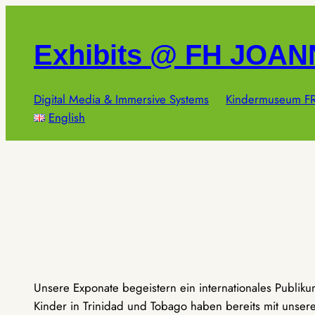
Zum
Inhalt
Exhibits @ FH JOA
springen
Digital Media & Immersive Systems
Kindermuseum FR
English
Unsere Exponate begeistern ein internationales Publik
Kinder in Trinidad und Tobago haben bereits mit unseren 