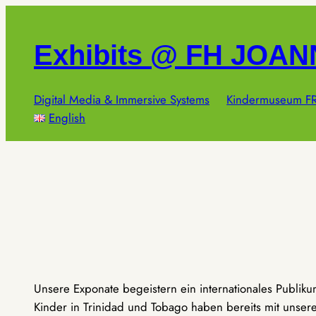
Zum
Inhalt
Exhibits @ FH JOA
springen
Digital Media & Immersive Systems
Kindermuseum FR
English
Unsere Exponate begeistern ein internationales Publik
Kinder in Trinidad und Tobago haben bereits mit unseren 