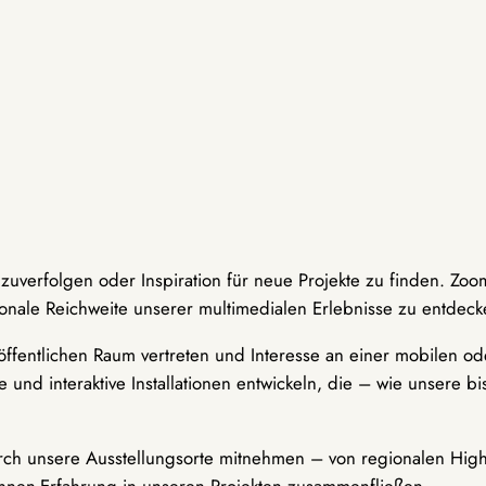
hzuverfolgen oder Inspiration für neue Projekte zu finden. Zoo
onale Reichweite unserer multimedialen Erlebnisse zu entdeck
ffentlichen Raum vertreten und Interesse an einer mobilen ode
 und interaktive Installationen entwickeln, die – wie unsere 
durch unsere Ausstellungsorte mitnehmen – von regionalen Highl
innen-Erfahrung in unseren Projekten zusammenfließen.