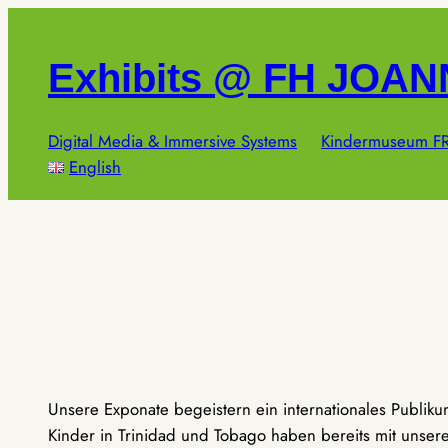
Zum
Inhalt
Exhibits @ FH JOA
springen
Digital Media & Immersive Systems
Kindermuseum FR
English
Unsere Exponate begeistern ein internationales Publik
Kinder in Trinidad und Tobago haben bereits mit unseren 