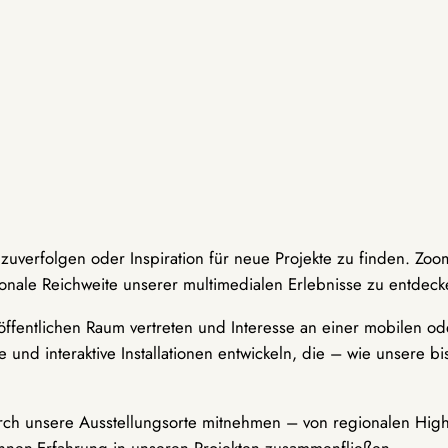
hzuverfolgen oder Inspiration für neue Projekte zu finden. Zoo
onale Reichweite unserer multimedialen Erlebnisse zu entdeck
ffentlichen Raum vertreten und Interesse an einer mobilen ode
 und interaktive Installationen entwickeln, die – wie unsere 
durch unsere Ausstellungsorte mitnehmen – von regionalen Highl
innen-Erfahrung in unseren Projekten zusammenfließen.