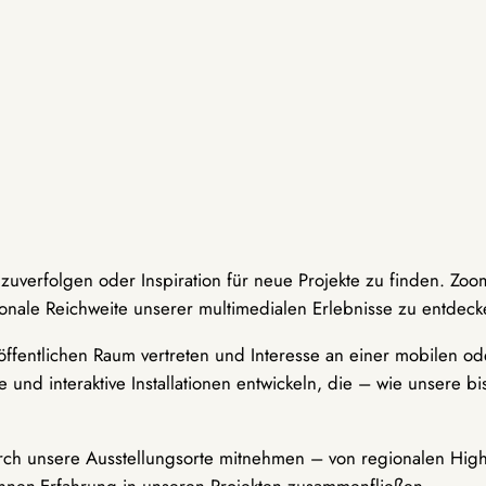
hzuverfolgen oder Inspiration für neue Projekte zu finden. Zoo
onale Reichweite unserer multimedialen Erlebnisse zu entdeck
ffentlichen Raum vertreten und Interesse an einer mobilen ode
 und interaktive Installationen entwickeln, die – wie unsere 
durch unsere Ausstellungsorte mitnehmen – von regionalen Highl
innen-Erfahrung in unseren Projekten zusammenfließen.