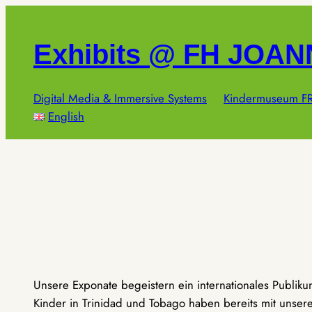
Zum
Inhalt
Exhibits @ FH JOA
springen
Digital Media & Immersive Systems
Kindermuseum FR
English
Unsere Exponate begeistern ein internationales Publik
Kinder in Trinidad und Tobago haben bereits mit unseren 