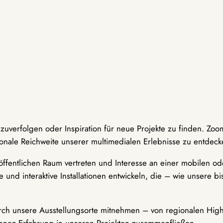
hzuverfolgen oder Inspiration für neue Projekte zu finden. Zoo
onale Reichweite unserer multimedialen Erlebnisse zu entdeck
ffentlichen Raum vertreten und Interesse an einer mobilen ode
 und interaktive Installationen entwickeln, die – wie unsere 
durch unsere Ausstellungsorte mitnehmen – von regionalen Highl
innen-Erfahrung in unseren Projekten zusammenfließen.