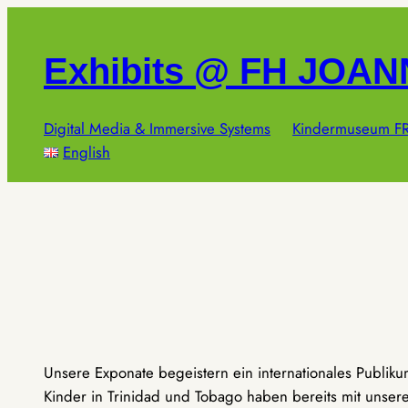
Zum
Inhalt
Exhibits @ FH JOA
springen
Digital Media & Immersive Systems
Kindermuseum FR
English
Unsere Exponate begeistern ein internationales Publik
Kinder in Trinidad und Tobago haben bereits mit unseren 