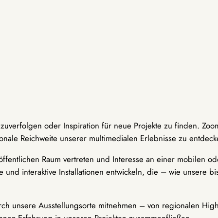
hzuverfolgen oder Inspiration für neue Projekte zu finden. Zoo
onale Reichweite unserer multimedialen Erlebnisse zu entdeck
ffentlichen Raum vertreten und Interesse an einer mobilen ode
 und interaktive Installationen entwickeln, die – wie unsere 
durch unsere Ausstellungsorte mitnehmen – von regionalen Highl
innen-Erfahrung in unseren Projekten zusammenfließen.