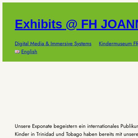
Zum
Inhalt
Exhibits @ FH JOA
springen
Digital Media & Immersive Systems
Kindermuseum FR
English
Unsere Exponate begeistern ein internationales Publik
Kinder in Trinidad und Tobago haben bereits mit unseren 