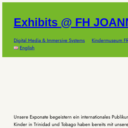
Zum
Inhalt
Exhibits @ FH JOA
springen
Digital Media & Immersive Systems
Kindermuseum FR
English
Unsere Exponate begeistern ein internationales Publik
Kinder in Trinidad und Tobago haben bereits mit unseren 