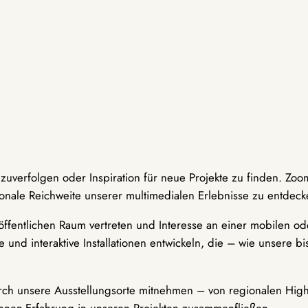
hzuverfolgen oder Inspiration für neue Projekte zu finden. Zoo
onale Reichweite unserer multimedialen Erlebnisse zu entdeck
ffentlichen Raum vertreten und Interesse an einer mobilen ode
 und interaktive Installationen entwickeln, die – wie unsere 
durch unsere Ausstellungsorte mitnehmen – von regionalen Highl
innen-Erfahrung in unseren Projekten zusammenfließen.