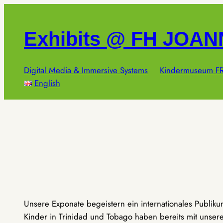
Zum
Inhalt
Exhibits @ FH JOA
springen
Digital Media & Immersive Systems
Kindermuseum FR
English
Unsere Exponate begeistern ein internationales Publik
Kinder in Trinidad und Tobago haben bereits mit unseren 