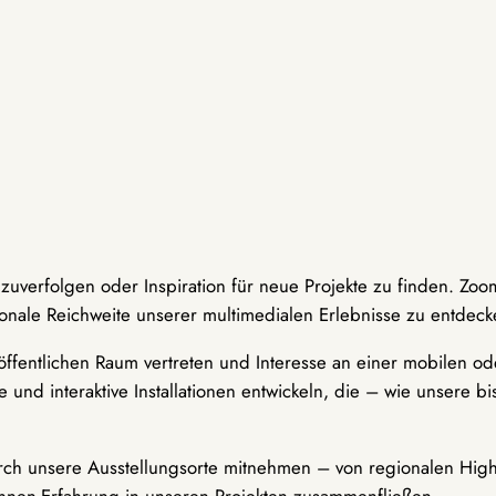
hzuverfolgen oder Inspiration für neue Projekte zu finden. Zoo
onale Reichweite unserer multimedialen Erlebnisse zu entdeck
ffentlichen Raum vertreten und Interesse an einer mobilen ode
 und interaktive Installationen entwickeln, die – wie unsere 
durch unsere Ausstellungsorte mitnehmen – von regionalen Highl
innen-Erfahrung in unseren Projekten zusammenfließen.