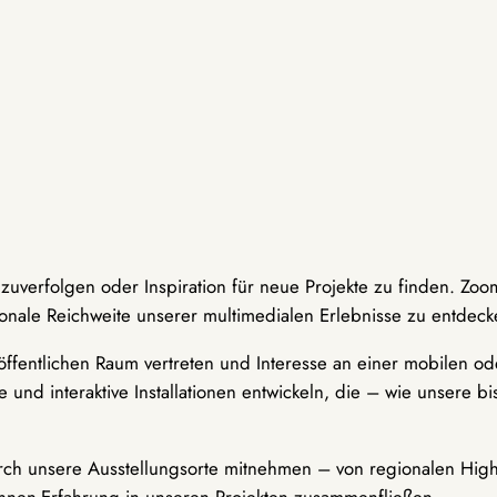
hzuverfolgen oder Inspiration für neue Projekte zu finden. Zoo
onale Reichweite unserer multimedialen Erlebnisse zu entdeck
ffentlichen Raum vertreten und Interesse an einer mobilen ode
 und interaktive Installationen entwickeln, die – wie unsere 
durch unsere Ausstellungsorte mitnehmen – von regionalen Highl
innen-Erfahrung in unseren Projekten zusammenfließen.