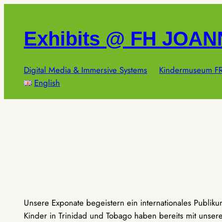
Zum
Inhalt
Exhibits @ FH JOA
springen
Digital Media & Immersive Systems
Kindermuseum FR
English
Unsere Exponate begeistern ein internationales Publik
Kinder in Trinidad und Tobago haben bereits mit unseren 