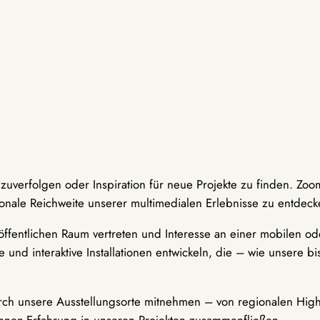
hzuverfolgen oder Inspiration für neue Projekte zu finden. Zoo
onale Reichweite unserer multimedialen Erlebnisse zu entdeck
ffentlichen Raum vertreten und Interesse an einer mobilen ode
 und interaktive Installationen entwickeln, die – wie unsere 
durch unsere Ausstellungsorte mitnehmen – von regionalen Highl
innen-Erfahrung in unseren Projekten zusammenfließen.