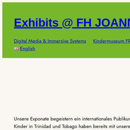
Zum
Inhalt
Exhibits @ FH JOA
springen
Digital Media & Immersive Systems
Kindermuseum FR
English
Unsere Exponate begeistern ein internationales Publik
Kinder in Trinidad und Tobago haben bereits mit unseren 