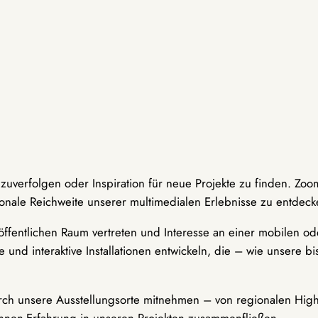
hzuverfolgen oder Inspiration für neue Projekte zu finden. Zoo
onale Reichweite unserer multimedialen Erlebnisse zu entdeck
ffentlichen Raum vertreten und Interesse an einer mobilen ode
 und interaktive Installationen entwickeln, die – wie unsere 
durch unsere Ausstellungsorte mitnehmen – von regionalen Highl
innen-Erfahrung in unseren Projekten zusammenfließen.