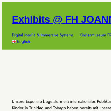
Zum
Inhalt
Exhibits @ FH JOA
springen
Digital Media & Immersive Systems
Kindermuseum FR
English
Unsere Exponate begeistern ein internationales Publik
Kinder in Trinidad und Tobago haben bereits mit unseren 