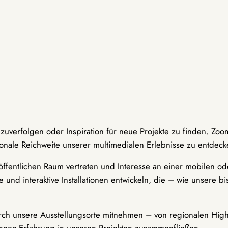
hzuverfolgen oder Inspiration für neue Projekte zu finden. Zoo
onale Reichweite unserer multimedialen Erlebnisse zu entdeck
ffentlichen Raum vertreten und Interesse an einer mobilen ode
 und interaktive Installationen entwickeln, die – wie unsere 
durch unsere Ausstellungsorte mitnehmen – von regionalen Highl
innen-Erfahrung in unseren Projekten zusammenfließen.