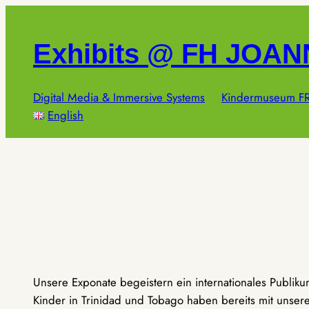
Zum
Inhalt
Exhibits @ FH JOA
springen
Digital Media & Immersive Systems
Kindermuseum FR
English
Unsere Exponate begeistern ein internationales Publik
Kinder in Trinidad und Tobago haben bereits mit unseren 