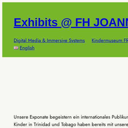
Zum
Inhalt
Exhibits @ FH JOA
springen
Digital Media & Immersive Systems
Kindermuseum FR
English
Unsere Exponate begeistern ein internationales Publik
Kinder in Trinidad und Tobago haben bereits mit unseren 