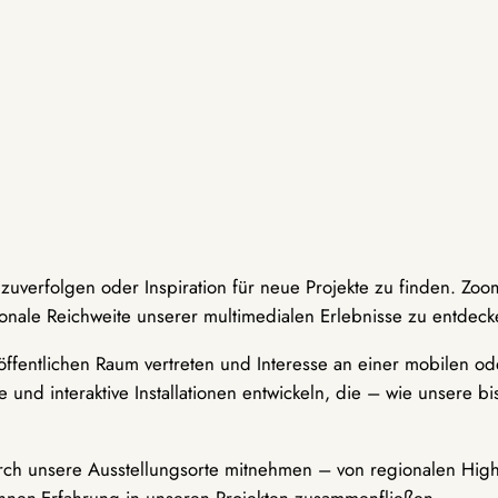
hzuverfolgen oder Inspiration für neue Projekte zu finden. Zoo
onale Reichweite unserer multimedialen Erlebnisse zu entdeck
ffentlichen Raum vertreten und Interesse an einer mobilen ode
 und interaktive Installationen entwickeln, die – wie unsere 
durch unsere Ausstellungsorte mitnehmen – von regionalen Highl
innen-Erfahrung in unseren Projekten zusammenfließen.