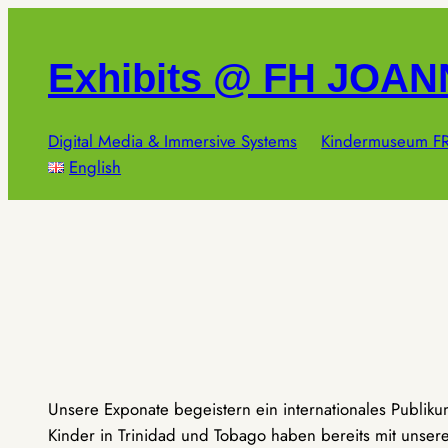
Zum
Inhalt
Exhibits @ FH JOA
springen
Digital Media & Immersive Systems
Kindermuseum FR
English
Unsere Exponate begeistern ein internationales Publik
Kinder in Trinidad und Tobago haben bereits mit unseren 