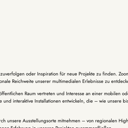
hzuverfolgen oder Inspiration für neue Projekte zu finden. Zoo
onale Reichweite unserer multimedialen Erlebnisse zu entdeck
ffentlichen Raum vertreten und Interesse an einer mobilen ode
 und interaktive Installationen entwickeln, die – wie unsere 
durch unsere Ausstellungsorte mitnehmen – von regionalen Highl
innen-Erfahrung in unseren Projekten zusammenfließen.