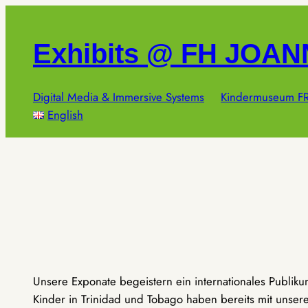
Zum
Inhalt
Exhibits @ FH JOA
springen
Digital Media & Immersive Systems
Kindermuseum FR
English
Unsere Exponate begeistern ein internationales Publik
Kinder in Trinidad und Tobago haben bereits mit unseren 