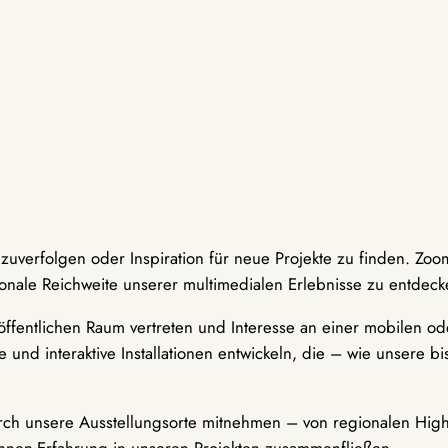
hzuverfolgen oder Inspiration für neue Projekte zu finden. Zoo
onale Reichweite unserer multimedialen Erlebnisse zu entdeck
ffentlichen Raum vertreten und Interesse an einer mobilen ode
 und interaktive Installationen entwickeln, die – wie unsere 
durch unsere Ausstellungsorte mitnehmen – von regionalen Highl
innen-Erfahrung in unseren Projekten zusammenfließen.