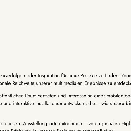
hzuverfolgen oder Inspiration für neue Projekte zu finden. Zoo
onale Reichweite unserer multimedialen Erlebnisse zu entdeck
ffentlichen Raum vertreten und Interesse an einer mobilen ode
 und interaktive Installationen entwickeln, die – wie unsere 
durch unsere Ausstellungsorte mitnehmen – von regionalen Highl
innen-Erfahrung in unseren Projekten zusammenfließen.