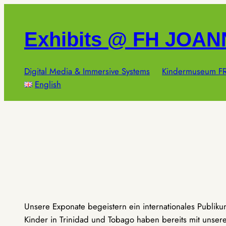
Zum
Inhalt
Exhibits @ FH JOA
springen
Digital Media & Immersive Systems
Kindermuseum FR
English
Unsere Exponate begeistern ein internationales Publik
Kinder in Trinidad und Tobago haben bereits mit unseren 