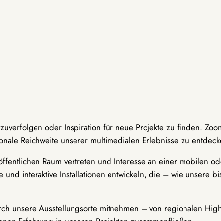
hzuverfolgen oder Inspiration für neue Projekte zu finden. Zoo
onale Reichweite unserer multimedialen Erlebnisse zu entdeck
ffentlichen Raum vertreten und Interesse an einer mobilen ode
 und interaktive Installationen entwickeln, die – wie unsere 
durch unsere Ausstellungsorte mitnehmen – von regionalen Highl
innen-Erfahrung in unseren Projekten zusammenfließen.