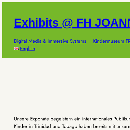
Zum
Inhalt
Exhibits @ FH JOA
springen
Digital Media & Immersive Systems
Kindermuseum FR
English
Unsere Exponate begeistern ein internationales Publik
Kinder in Trinidad und Tobago haben bereits mit unseren 