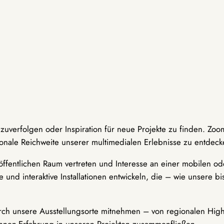
hzuverfolgen oder Inspiration für neue Projekte zu finden. Zoo
onale Reichweite unserer multimedialen Erlebnisse zu entdeck
ffentlichen Raum vertreten und Interesse an einer mobilen ode
 und interaktive Installationen entwickeln, die – wie unsere 
durch unsere Ausstellungsorte mitnehmen – von regionalen Highl
innen-Erfahrung in unseren Projekten zusammenfließen.