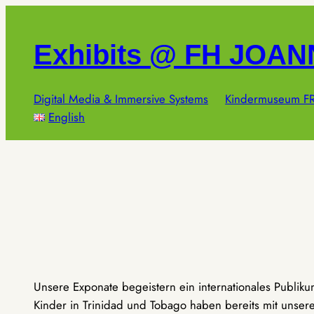
Zum
Inhalt
Exhibits @ FH JOA
springen
Digital Media & Immersive Systems
Kindermuseum FR
English
Unsere Exponate begeistern ein internationales Publik
Kinder in Trinidad und Tobago haben bereits mit unseren 