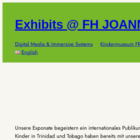
Zum
Inhalt
Exhibits @ FH JOA
springen
Digital Media & Immersive Systems
Kindermuseum FR
English
Unsere Exponate begeistern ein internationales Publik
Kinder in Trinidad und Tobago haben bereits mit unseren 