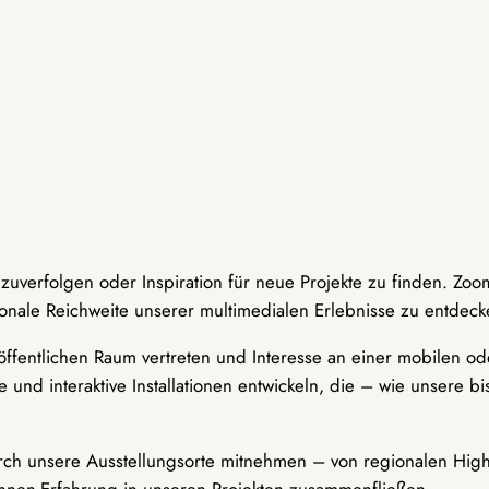
hzuverfolgen oder Inspiration für neue Projekte zu finden. Zoo
onale Reichweite unserer multimedialen Erlebnisse zu entdeck
ffentlichen Raum vertreten und Interesse an einer mobilen ode
 und interaktive Installationen entwickeln, die – wie unsere 
durch unsere Ausstellungsorte mitnehmen – von regionalen Highl
innen-Erfahrung in unseren Projekten zusammenfließen.