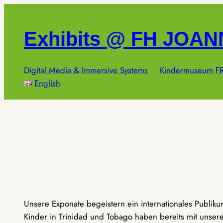
Zum
Inhalt
Exhibits @ FH JOA
springen
Digital Media & Immersive Systems
Kindermuseum FR
English
Unsere Exponate begeistern ein internationales Publik
Kinder in Trinidad und Tobago haben bereits mit unseren 