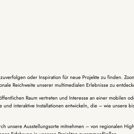
hzuverfolgen oder Inspiration für neue Projekte zu finden. Zoo
onale Reichweite unserer multimedialen Erlebnisse zu entdeck
ffentlichen Raum vertreten und Interesse an einer mobilen ode
 und interaktive Installationen entwickeln, die – wie unsere 
durch unsere Ausstellungsorte mitnehmen – von regionalen Highl
innen-Erfahrung in unseren Projekten zusammenfließen.