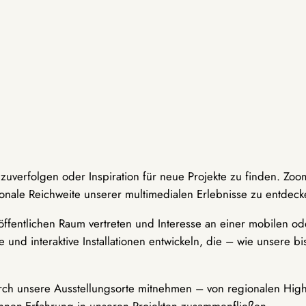
hzuverfolgen oder Inspiration für neue Projekte zu finden. Zoo
onale Reichweite unserer multimedialen Erlebnisse zu entdeck
ffentlichen Raum vertreten und Interesse an einer mobilen ode
 und interaktive Installationen entwickeln, die – wie unsere 
durch unsere Ausstellungsorte mitnehmen – von regionalen Highl
innen-Erfahrung in unseren Projekten zusammenfließen.