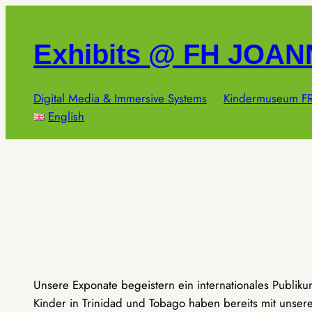
Zum
Inhalt
Exhibits @ FH JOA
springen
Digital Media & Immersive Systems
Kindermuseum FR
English
Unsere Exponate begeistern ein internationales Publik
Kinder in Trinidad und Tobago haben bereits mit unseren 