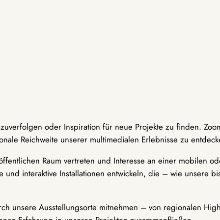
hzuverfolgen oder Inspiration für neue Projekte zu finden. Zoo
onale Reichweite unserer multimedialen Erlebnisse zu entdeck
ffentlichen Raum vertreten und Interesse an einer mobilen ode
 und interaktive Installationen entwickeln, die – wie unsere 
durch unsere Ausstellungsorte mitnehmen – von regionalen Highl
innen-Erfahrung in unseren Projekten zusammenfließen.