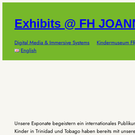
Zum
Inhalt
Exhibits @ FH JOA
springen
Digital Media & Immersive Systems
Kindermuseum FR
English
Unsere Exponate begeistern ein internationales Publik
Kinder in Trinidad und Tobago haben bereits mit unseren 