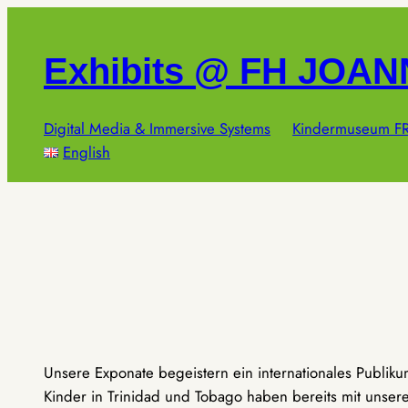
Zum
Inhalt
Exhibits @ FH JOA
springen
Digital Media & Immersive Systems
Kindermuseum FR
English
Unsere Exponate begeistern ein internationales Publik
Kinder in Trinidad und Tobago haben bereits mit unseren 