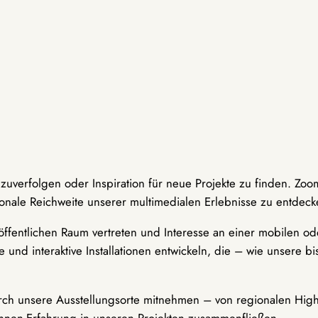
hzuverfolgen oder Inspiration für neue Projekte zu finden. Zoo
onale Reichweite unserer multimedialen Erlebnisse zu entdeck
ffentlichen Raum vertreten und Interesse an einer mobilen ode
 und interaktive Installationen entwickeln, die – wie unsere 
durch unsere Ausstellungsorte mitnehmen – von regionalen Highl
innen-Erfahrung in unseren Projekten zusammenfließen.