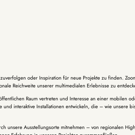
hzuverfolgen oder Inspiration für neue Projekte zu finden. Zoo
onale Reichweite unserer multimedialen Erlebnisse zu entdeck
ffentlichen Raum vertreten und Interesse an einer mobilen ode
 und interaktive Installationen entwickeln, die – wie unsere 
durch unsere Ausstellungsorte mitnehmen – von regionalen Highl
innen-Erfahrung in unseren Projekten zusammenfließen.