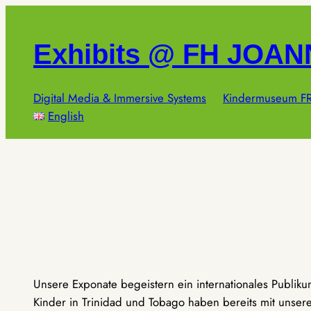
Zum
Inhalt
Exhibits @ FH JOA
springen
Digital Media & Immersive Systems
Kindermuseum FR
English
Unsere Exponate begeistern ein internationales Publik
Kinder in Trinidad und Tobago haben bereits mit unseren 