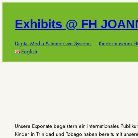
Zum
Inhalt
Exhibits @ FH JOA
springen
Digital Media & Immersive Systems
Kindermuseum FR
English
Unsere Exponate begeistern ein internationales Publik
Kinder in Trinidad und Tobago haben bereits mit unseren 