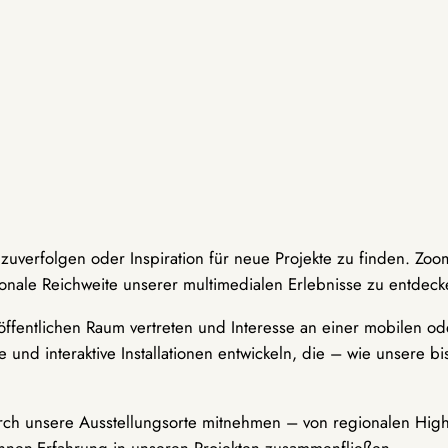
hzuverfolgen oder Inspiration für neue Projekte zu finden. Zoo
onale Reichweite unserer multimedialen Erlebnisse zu entdeck
ffentlichen Raum vertreten und Interesse an einer mobilen ode
 und interaktive Installationen entwickeln, die – wie unsere 
durch unsere Ausstellungsorte mitnehmen – von regionalen Highl
innen-Erfahrung in unseren Projekten zusammenfließen.