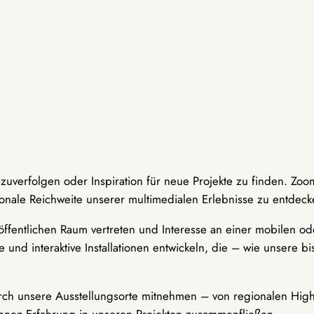
hzuverfolgen oder Inspiration für neue Projekte zu finden. Zoo
onale Reichweite unserer multimedialen Erlebnisse zu entdeck
ffentlichen Raum vertreten und Interesse an einer mobilen ode
 und interaktive Installationen entwickeln, die – wie unsere 
durch unsere Ausstellungsorte mitnehmen – von regionalen Highl
innen-Erfahrung in unseren Projekten zusammenfließen.