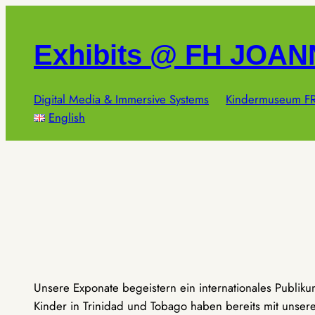
Zum
Inhalt
Exhibits @ FH JOA
springen
Digital Media & Immersive Systems
Kindermuseum FR
English
Unsere Exponate begeistern ein internationales Publik
Kinder in Trinidad und Tobago haben bereits mit unseren 