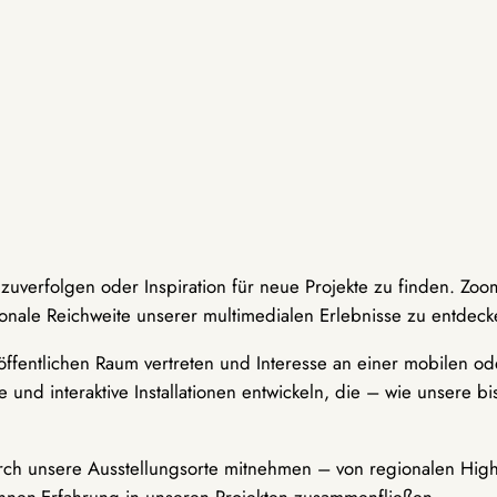
hzuverfolgen oder Inspiration für neue Projekte zu finden. Zoo
onale Reichweite unserer multimedialen Erlebnisse zu entdeck
ffentlichen Raum vertreten und Interesse an einer mobilen ode
 und interaktive Installationen entwickeln, die – wie unsere 
durch unsere Ausstellungsorte mitnehmen – von regionalen Highl
innen-Erfahrung in unseren Projekten zusammenfließen.