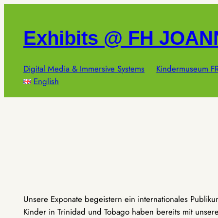
Zum
Inhalt
Exhibits @ FH JOA
springen
Digital Media & Immersive Systems
Kindermuseum FR
English
Unsere Exponate begeistern ein internationales Publik
Kinder in Trinidad und Tobago haben bereits mit unseren 