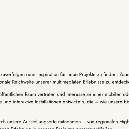
hzuverfolgen oder Inspiration für neue Projekte zu finden. Zoo
onale Reichweite unserer multimedialen Erlebnisse zu entdeck
ffentlichen Raum vertreten und Interesse an einer mobilen ode
 und interaktive Installationen entwickeln, die – wie unsere 
durch unsere Ausstellungsorte mitnehmen – von regionalen Highl
innen-Erfahrung in unseren Projekten zusammenfließen.