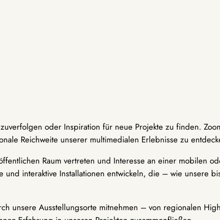
hzuverfolgen oder Inspiration für neue Projekte zu finden. Zoo
onale Reichweite unserer multimedialen Erlebnisse zu entdeck
ffentlichen Raum vertreten und Interesse an einer mobilen ode
 und interaktive Installationen entwickeln, die – wie unsere 
durch unsere Ausstellungsorte mitnehmen – von regionalen Highl
innen-Erfahrung in unseren Projekten zusammenfließen.