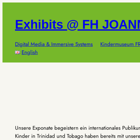
Zum
Inhalt
Exhibits @ FH JOA
springen
Digital Media & Immersive Systems
Kindermuseum FR
English
Unsere Exponate begeistern ein internationales Publik
Kinder in Trinidad und Tobago haben bereits mit unseren 