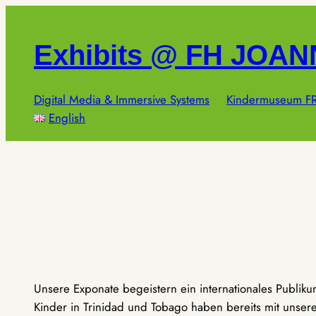
Zum
Inhalt
Exhibits @ FH JOA
springen
Digital Media & Immersive Systems
Kindermuseum FR
English
Unsere Exponate begeistern ein internationales Publik
Kinder in Trinidad und Tobago haben bereits mit unseren 