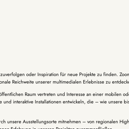
hzuverfolgen oder Inspiration für neue Projekte zu finden. Zoo
onale Reichweite unserer multimedialen Erlebnisse zu entdeck
ffentlichen Raum vertreten und Interesse an einer mobilen ode
 und interaktive Installationen entwickeln, die – wie unsere 
durch unsere Ausstellungsorte mitnehmen – von regionalen Highl
innen-Erfahrung in unseren Projekten zusammenfließen.