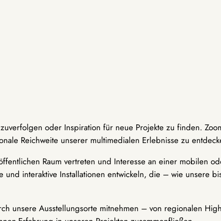
hzuverfolgen oder Inspiration für neue Projekte zu finden. Zoo
onale Reichweite unserer multimedialen Erlebnisse zu entdeck
ffentlichen Raum vertreten und Interesse an einer mobilen ode
 und interaktive Installationen entwickeln, die – wie unsere 
durch unsere Ausstellungsorte mitnehmen – von regionalen Highl
innen-Erfahrung in unseren Projekten zusammenfließen.