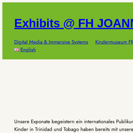
Zum
Inhalt
Exhibits @ FH JOA
springen
Digital Media & Immersive Systems
Kindermuseum FR
English
Unsere Exponate begeistern ein internationales Publik
Kinder in Trinidad und Tobago haben bereits mit unseren 