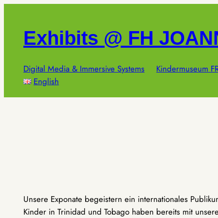
Zum
Inhalt
Exhibits @ FH JOA
springen
Digital Media & Immersive Systems
Kindermuseum FR
English
Unsere Exponate begeistern ein internationales Publik
Kinder in Trinidad und Tobago haben bereits mit unseren 