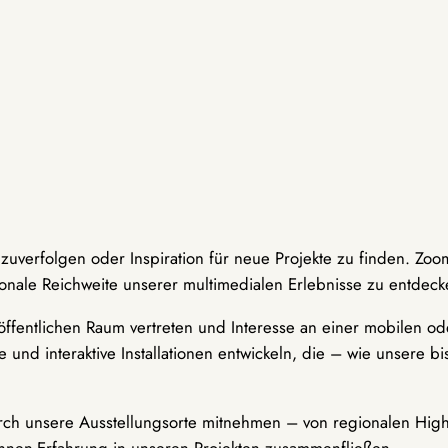
hzuverfolgen oder Inspiration für neue Projekte zu finden. Zoo
onale Reichweite unserer multimedialen Erlebnisse zu entdeck
ffentlichen Raum vertreten und Interesse an einer mobilen ode
 und interaktive Installationen entwickeln, die – wie unsere 
durch unsere Ausstellungsorte mitnehmen – von regionalen Highl
innen-Erfahrung in unseren Projekten zusammenfließen.