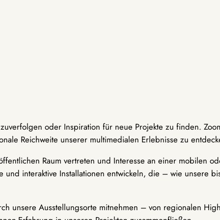
hzuverfolgen oder Inspiration für neue Projekte zu finden. Zoo
onale Reichweite unserer multimedialen Erlebnisse zu entdeck
ffentlichen Raum vertreten und Interesse an einer mobilen ode
 und interaktive Installationen entwickeln, die – wie unsere 
durch unsere Ausstellungsorte mitnehmen – von regionalen Highl
innen-Erfahrung in unseren Projekten zusammenfließen.