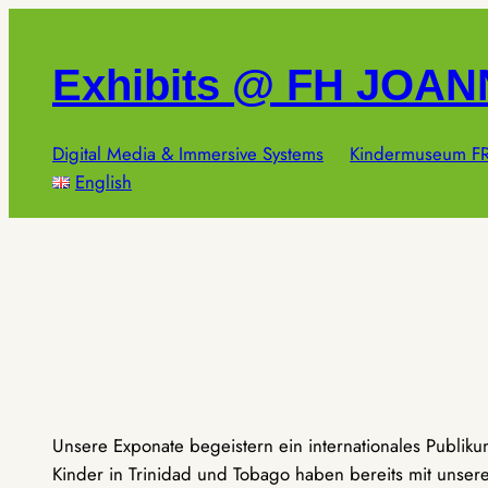
Zum
Inhalt
Exhibits @ FH JOA
springen
Digital Media & Immersive Systems
Kindermuseum FR
English
Unsere Exponate begeistern ein internationales Publik
Kinder in Trinidad und Tobago haben bereits mit unseren 