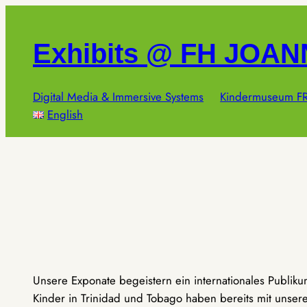
Zum
Inhalt
Exhibits @ FH JOA
springen
Digital Media & Immersive Systems
Kindermuseum FR
English
Unsere Exponate begeistern ein internationales Publik
Kinder in Trinidad und Tobago haben bereits mit unseren 