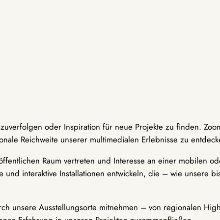
hzuverfolgen oder Inspiration für neue Projekte zu finden. Zoo
onale Reichweite unserer multimedialen Erlebnisse zu entdeck
ffentlichen Raum vertreten und Interesse an einer mobilen ode
 und interaktive Installationen entwickeln, die – wie unsere 
durch unsere Ausstellungsorte mitnehmen – von regionalen Highl
innen-Erfahrung in unseren Projekten zusammenfließen.