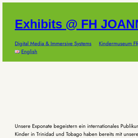
Zum
Inhalt
Exhibits @ FH JOA
springen
Digital Media & Immersive Systems
Kindermuseum FR
English
Unsere Exponate begeistern ein internationales Publik
Kinder in Trinidad und Tobago haben bereits mit unseren 