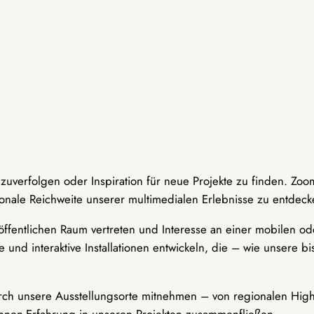
hzuverfolgen oder Inspiration für neue Projekte zu finden. Zoo
onale Reichweite unserer multimedialen Erlebnisse zu entdeck
ffentlichen Raum vertreten und Interesse an einer mobilen ode
 und interaktive Installationen entwickeln, die – wie unsere 
durch unsere Ausstellungsorte mitnehmen – von regionalen Highl
innen-Erfahrung in unseren Projekten zusammenfließen.