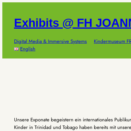
Zum
Inhalt
Exhibits @ FH JOA
springen
Digital Media & Immersive Systems
Kindermuseum FR
English
Unsere Exponate begeistern ein internationales Publik
Kinder in Trinidad und Tobago haben bereits mit unseren 