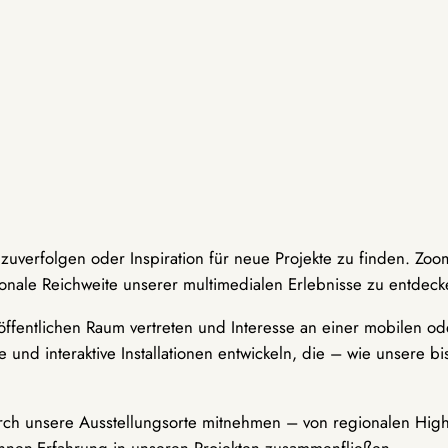
hzuverfolgen oder Inspiration für neue Projekte zu finden. Zoo
onale Reichweite unserer multimedialen Erlebnisse zu entdeck
ffentlichen Raum vertreten und Interesse an einer mobilen ode
 und interaktive Installationen entwickeln, die – wie unsere 
durch unsere Ausstellungsorte mitnehmen – von regionalen Highl
innen-Erfahrung in unseren Projekten zusammenfließen.