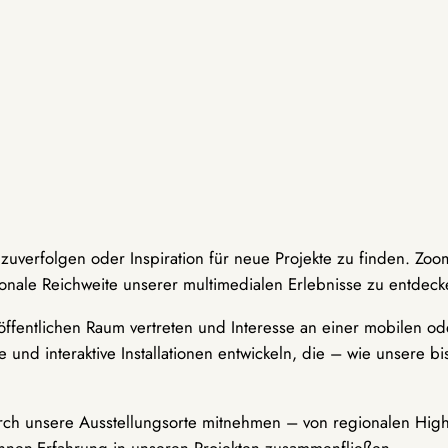
hzuverfolgen oder Inspiration für neue Projekte zu finden. Zoo
onale Reichweite unserer multimedialen Erlebnisse zu entdeck
ffentlichen Raum vertreten und Interesse an einer mobilen ode
 und interaktive Installationen entwickeln, die – wie unsere 
durch unsere Ausstellungsorte mitnehmen – von regionalen Highl
innen-Erfahrung in unseren Projekten zusammenfließen.