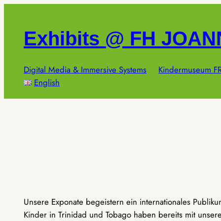
Zum
Inhalt
Exhibits @ FH JOA
springen
Digital Media & Immersive Systems
Kindermuseum FR
English
Unsere Exponate begeistern ein internationales Publik
Kinder in Trinidad und Tobago haben bereits mit unseren 