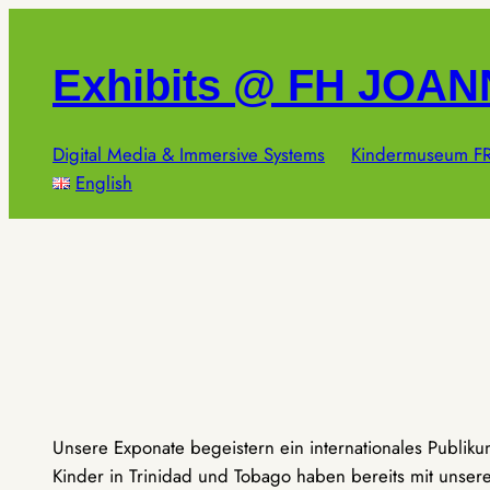
Zum
Inhalt
Exhibits @ FH JOA
springen
Digital Media & Immersive Systems
Kindermuseum FR
English
Unsere Exponate begeistern ein internationales Publik
Kinder in Trinidad und Tobago haben bereits mit unseren 