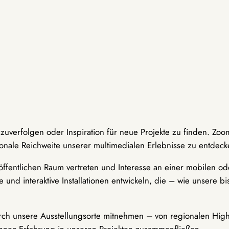
hzuverfolgen oder Inspiration für neue Projekte zu finden. Zoo
onale Reichweite unserer multimedialen Erlebnisse zu entdeck
ffentlichen Raum vertreten und Interesse an einer mobilen ode
 und interaktive Installationen entwickeln, die – wie unsere 
durch unsere Ausstellungsorte mitnehmen – von regionalen Highl
innen-Erfahrung in unseren Projekten zusammenfließen.