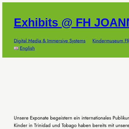
Zum
Inhalt
Exhibits @ FH JOA
springen
Digital Media & Immersive Systems
Kindermuseum FR
English
Unsere Exponate begeistern ein internationales Publik
Kinder in Trinidad und Tobago haben bereits mit unseren 