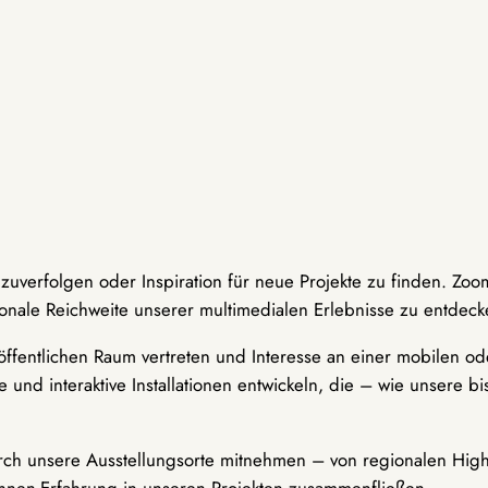
hzuverfolgen oder Inspiration für neue Projekte zu finden. Zoo
onale Reichweite unserer multimedialen Erlebnisse zu entdeck
ffentlichen Raum vertreten und Interesse an einer mobilen ode
 und interaktive Installationen entwickeln, die – wie unsere 
durch unsere Ausstellungsorte mitnehmen – von regionalen Highl
innen-Erfahrung in unseren Projekten zusammenfließen.