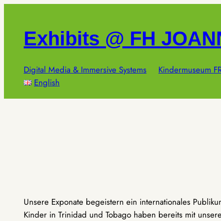
Zum
Inhalt
Exhibits @ FH JOA
springen
Digital Media & Immersive Systems
Kindermuseum FR
English
Unsere Exponate begeistern ein internationales Publik
Kinder in Trinidad und Tobago haben bereits mit unseren 