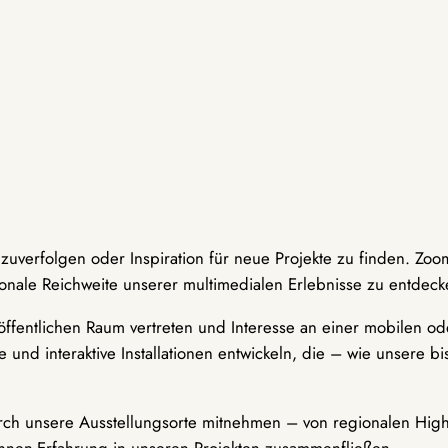
hzuverfolgen oder Inspiration für neue Projekte zu finden. Zoo
onale Reichweite unserer multimedialen Erlebnisse zu entdeck
ffentlichen Raum vertreten und Interesse an einer mobilen ode
 und interaktive Installationen entwickeln, die – wie unsere 
durch unsere Ausstellungsorte mitnehmen – von regionalen Highl
innen-Erfahrung in unseren Projekten zusammenfließen.