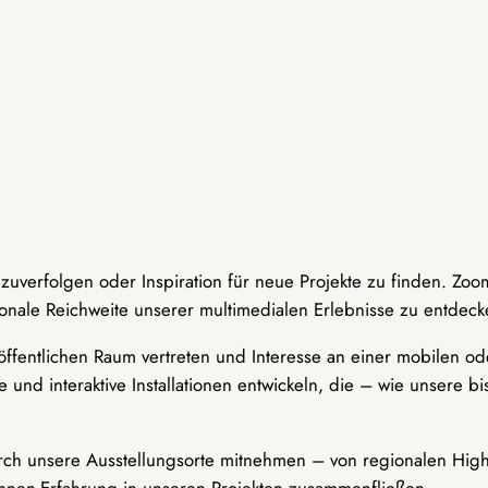
hzuverfolgen oder Inspiration für neue Projekte zu finden. Zoo
onale Reichweite unserer multimedialen Erlebnisse zu entdeck
ffentlichen Raum vertreten und Interesse an einer mobilen ode
 und interaktive Installationen entwickeln, die – wie unsere 
durch unsere Ausstellungsorte mitnehmen – von regionalen Highl
innen-Erfahrung in unseren Projekten zusammenfließen.