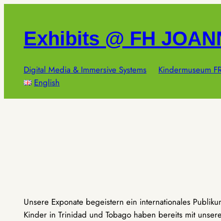
Zum
Inhalt
Exhibits @ FH JOA
springen
Digital Media & Immersive Systems
Kindermuseum FR
English
Unsere Exponate begeistern ein internationales Publik
Kinder in Trinidad und Tobago haben bereits mit unseren 