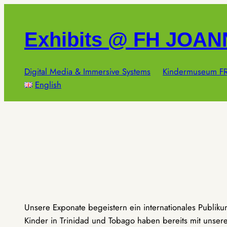
Zum
Inhalt
Exhibits @ FH JOA
springen
Digital Media & Immersive Systems
Kindermuseum FR
English
Unsere Exponate begeistern ein internationales Publik
Kinder in Trinidad und Tobago haben bereits mit unseren 