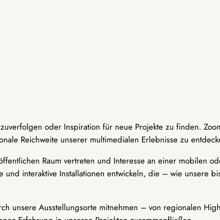
hzuverfolgen oder Inspiration für neue Projekte zu finden. Zoo
onale Reichweite unserer multimedialen Erlebnisse zu entdeck
ffentlichen Raum vertreten und Interesse an einer mobilen ode
 und interaktive Installationen entwickeln, die – wie unsere 
durch unsere Ausstellungsorte mitnehmen – von regionalen Highl
innen-Erfahrung in unseren Projekten zusammenfließen.