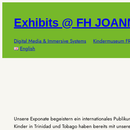
Zum
Inhalt
Exhibits @ FH JOA
springen
Digital Media & Immersive Systems
Kindermuseum FR
English
Unsere Exponate begeistern ein internationales Publik
Kinder in Trinidad und Tobago haben bereits mit unseren 