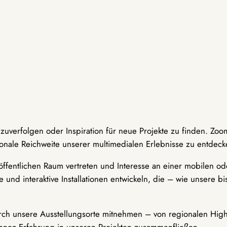
hzuverfolgen oder Inspiration für neue Projekte zu finden. Zoo
onale Reichweite unserer multimedialen Erlebnisse zu entdeck
ffentlichen Raum vertreten und Interesse an einer mobilen ode
 und interaktive Installationen entwickeln, die – wie unsere 
durch unsere Ausstellungsorte mitnehmen – von regionalen Highl
innen-Erfahrung in unseren Projekten zusammenfließen.