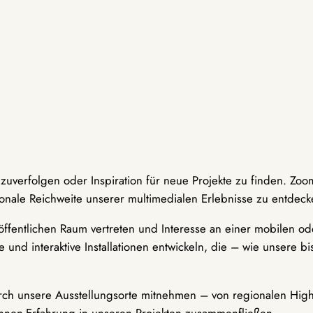
hzuverfolgen oder Inspiration für neue Projekte zu finden. Zoo
onale Reichweite unserer multimedialen Erlebnisse zu entdeck
ffentlichen Raum vertreten und Interesse an einer mobilen ode
 und interaktive Installationen entwickeln, die – wie unsere 
durch unsere Ausstellungsorte mitnehmen – von regionalen Highl
innen-Erfahrung in unseren Projekten zusammenfließen.