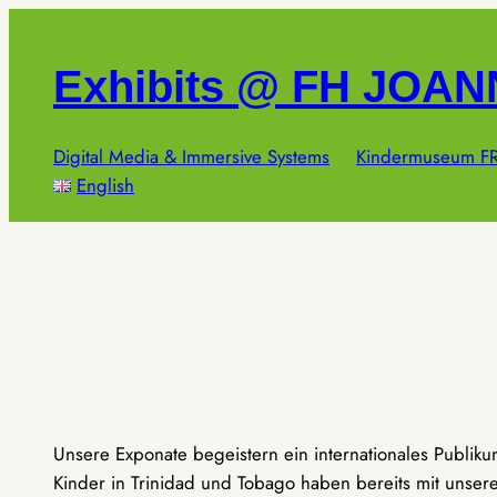
Zum
Inhalt
Exhibits @ FH JOA
springen
Digital Media & Immersive Systems
Kindermuseum FR
English
Unsere Exponate begeistern ein internationales Publik
Kinder in Trinidad und Tobago haben bereits mit unseren 