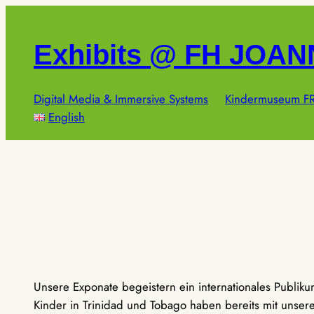
Zum
Inhalt
Exhibits @ FH JOA
springen
Digital Media & Immersive Systems
Kindermuseum FR
English
Unsere Exponate begeistern ein internationales Publik
Kinder in Trinidad und Tobago haben bereits mit unseren 