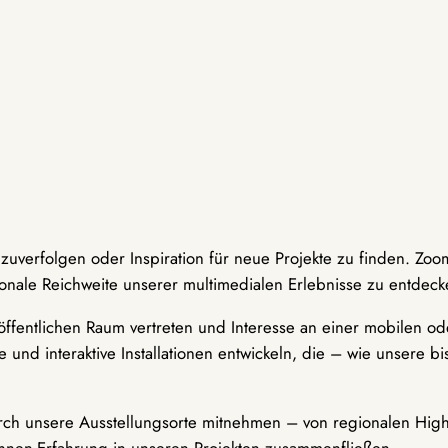
hzuverfolgen oder Inspiration für neue Projekte zu finden. Zoo
onale Reichweite unserer multimedialen Erlebnisse zu entdeck
ffentlichen Raum vertreten und Interesse an einer mobilen ode
 und interaktive Installationen entwickeln, die – wie unsere 
durch unsere Ausstellungsorte mitnehmen – von regionalen Highl
innen-Erfahrung in unseren Projekten zusammenfließen.