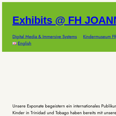
Zum
Inhalt
Exhibits @ FH JOA
springen
Digital Media & Immersive Systems
Kindermuseum FR
English
Unsere Exponate begeistern ein internationales Publik
Kinder in Trinidad und Tobago haben bereits mit unseren 