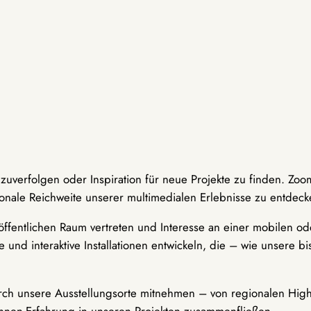
hzuverfolgen oder Inspiration für neue Projekte zu finden. Zoo
onale Reichweite unserer multimedialen Erlebnisse zu entdeck
ffentlichen Raum vertreten und Interesse an einer mobilen ode
 und interaktive Installationen entwickeln, die – wie unsere 
durch unsere Ausstellungsorte mitnehmen – von regionalen Highl
innen-Erfahrung in unseren Projekten zusammenfließen.