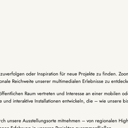
hzuverfolgen oder Inspiration für neue Projekte zu finden. Zoo
onale Reichweite unserer multimedialen Erlebnisse zu entdeck
ffentlichen Raum vertreten und Interesse an einer mobilen ode
 und interaktive Installationen entwickeln, die – wie unsere 
durch unsere Ausstellungsorte mitnehmen – von regionalen Highl
innen-Erfahrung in unseren Projekten zusammenfließen.