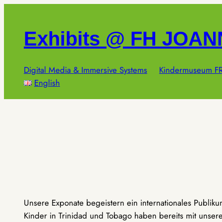
Zum
Inhalt
Exhibits @ FH JOA
springen
Digital Media & Immersive Systems
Kindermuseum FR
English
Unsere Exponate begeistern ein internationales Publik
Kinder in Trinidad und Tobago haben bereits mit unseren 