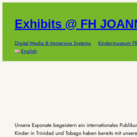
Zum
Inhalt
Exhibits @ FH JOA
springen
Digital Media & Immersive Systems
Kindermuseum FR
English
Unsere Exponate begeistern ein internationales Publik
Kinder in Trinidad und Tobago haben bereits mit unseren 