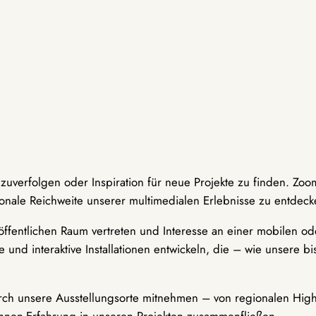
hzuverfolgen oder Inspiration für neue Projekte zu finden. Zoo
onale Reichweite unserer multimedialen Erlebnisse zu entdeck
ffentlichen Raum vertreten und Interesse an einer mobilen ode
 und interaktive Installationen entwickeln, die – wie unsere 
durch unsere Ausstellungsorte mitnehmen – von regionalen Highl
innen-Erfahrung in unseren Projekten zusammenfließen.