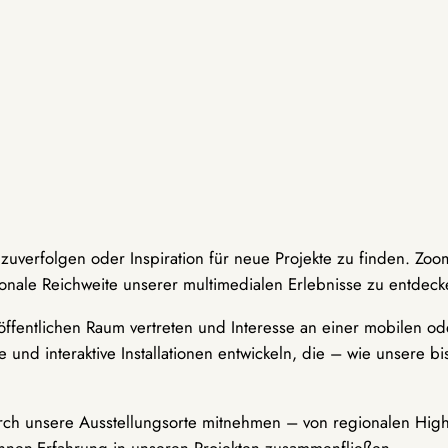
hzuverfolgen oder Inspiration für neue Projekte zu finden. Zoo
onale Reichweite unserer multimedialen Erlebnisse zu entdeck
ffentlichen Raum vertreten und Interesse an einer mobilen ode
 und interaktive Installationen entwickeln, die – wie unsere 
durch unsere Ausstellungsorte mitnehmen – von regionalen Highl
innen-Erfahrung in unseren Projekten zusammenfließen.