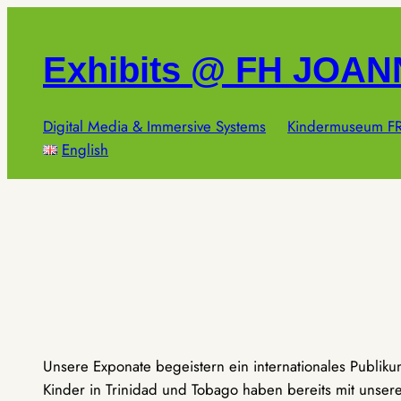
Zum
Inhalt
Exhibits @ FH JOA
springen
Digital Media & Immersive Systems
Kindermuseum FR
English
Unsere Exponate begeistern ein internationales Publik
Kinder in Trinidad und Tobago haben bereits mit unseren 