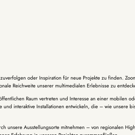
hzuverfolgen oder Inspiration für neue Projekte zu finden. Zoo
onale Reichweite unserer multimedialen Erlebnisse zu entdeck
ffentlichen Raum vertreten und Interesse an einer mobilen ode
 und interaktive Installationen entwickeln, die – wie unsere 
durch unsere Ausstellungsorte mitnehmen – von regionalen Highl
innen-Erfahrung in unseren Projekten zusammenfließen.