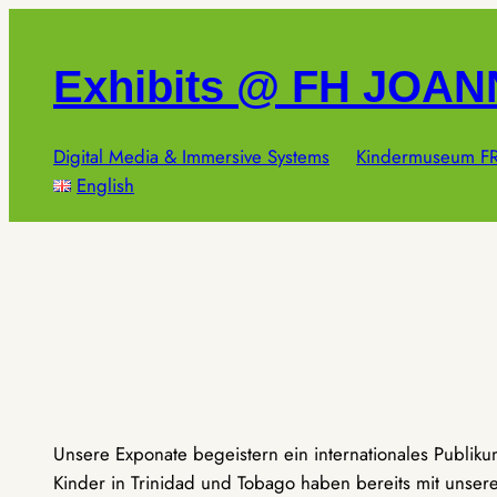
Zum
Inhalt
Exhibits @ FH JOA
springen
Digital Media & Immersive Systems
Kindermuseum FR
English
Unsere Exponate begeistern ein internationales Publik
Kinder in Trinidad und Tobago haben bereits mit unseren 